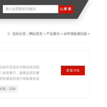
您的位置：
网站首页
>
产品展示
>
水环境检测仪器
>
应器中后首先与氧化性试剂
查看详情
二价汞离子，接着还原过量
特性显色剂进行萃取显色反
的总汞浓度成正比，通过测
览量：
1324
的含量。利用在线萃取技术