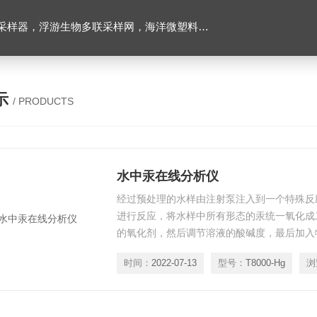
下颗粒物和浮游动物图像原位采集系统，多通道沉积物捕集器，高精度温盐深仪，水下原位营养盐分析仪，海洋二氧化碳分压监测仪，超短基线水下定位系统等
示
/ PRODUCTS
水中汞在线分析仪
经过预处理的水样由注射泵注入到一个特殊反
进行反应，将水样中所有形态的汞统一氧化成
的氧化剂，然后调节溶液的酸碱度，最后加入
应，在测量范围内，其颜色改变程度与水样中
时间：
2022-07-13
型号：
T8000-Hg
浏
量颜色变化的程度，就可以计算出水样中总汞
可将水中汞在线分析仪的检测线大大降低