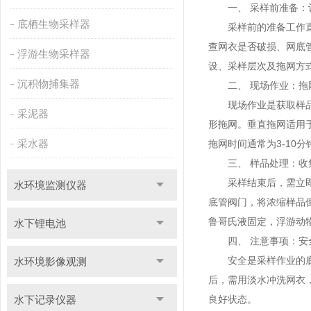
一、 采样前准备：
底栖生物采样器
采样前的准备工作直接
查网衣是否破损、网底
浮游生物采样器
设、采样层次及拖网方
沉积物捕集器
二、 现场作业：拖
现场作业是获取样品的
采泥器
形拖网。垂直拖网适用
采水器
拖网时间通常为3-1
三、 样品处理：收
采样结束后，需立即进
水环境监测仪器
底管阀门，将浓缩样品
鲁哥氏液固定，浮游动物
水下锂电池
四、 注意事项：安
安全是采样作业的底线
水环境影像观测
后，需用淡水冲洗网衣
水下记录仪器
良好状态。