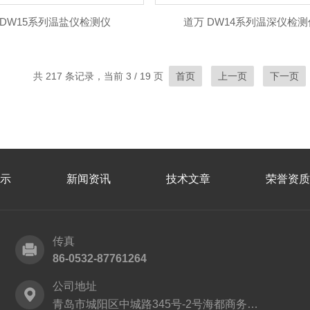
 DW15系列温盐仪检测仪
道万 DW14系列温深仪检测
共 217 条记录，当前 3 / 19 页
首页
上一页
下一页
示
新闻资讯
技术文章
荣誉资质
传真
86-0532-87761264
公司地址
青岛市城阳区中城路345号-2号海都商务中心9层