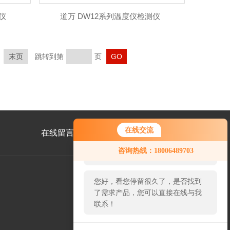
仪
道万 DW12系列温度仪检测仪
末页
跳转到第
页
在线交流
在线留言
联系我们
您好！欢迎前来咨询，很高兴为您
咨询热线：18006489703
服务，请问您要咨询什么问题呢？
您好，看您停留很久了，是否找到
了需求产品，您可以直接在线与我
公
联系！
众
号
二
维