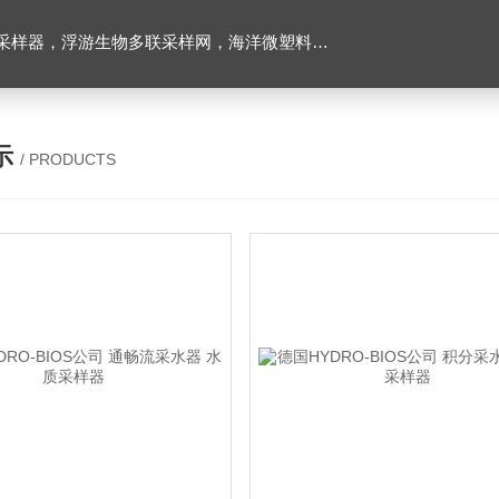
下颗粒物和浮游动物图像原位采集系统，多通道沉积物捕集器，高精度温盐深仪，水下原位营养盐分析仪，海洋二氧化碳分压监测仪，超短基线水下定位系统等
示
/ PRODUCTS