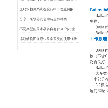
压舱水检测系统在航行中有着重要的意义
Ballas
B
all
分享！采水器的使用特点和种类
生物。
Bal
不同类型的采水器各自有什么*的功能优势？
Bal
工作原理
浮游动物图像原位采集系统的使用优势
Bal
物（不含C
吻合良好
Ball
大多数
一小部分
D2标
这使得粒径