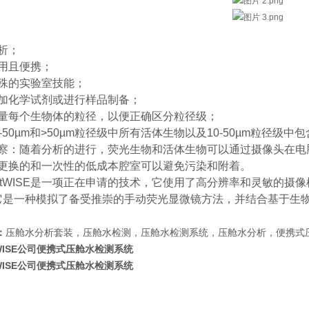
析；
用且便携；
殊的实验室技能；
加化学试剂或进行样品制备；
量每个生物体的粒径，以便正确区分粒径级；
0-50µm和>50µm粒径级中所有活体生物以及10-50µm粒径级
察：随着分析的进行，荧光生物和活体生物可以通过摄像头在电
更换的和一次性的低成本腔室可以避免污染和附着。
llastWISE是一项正在申请的技术，它使用了高分辨率和灵敏的
它是一种模拟了备受推崇的手动荧光显微镜方法，并结合基于生
：
压舱水分析套装，压舱水检测，压舱水检测系统，压舱水分析，便携式
oWISE公司便携式压舱水检测系统
oWISE公司便携式压舱水检测系统