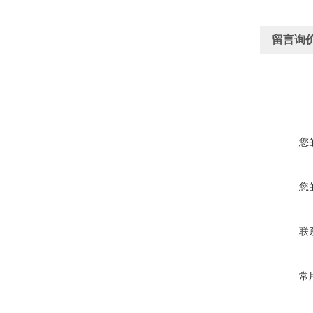
留言询
您
您
联
常