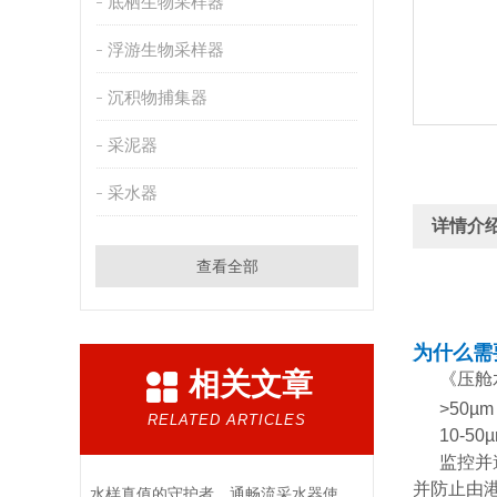
底栖生物采样器
浮游生物采样器
沉积物捕集器
采泥器
采水器
详情介
查看全部
为什么需
相关文章
《压舱
>50µ
RELATED ARTICLES
10-5
监控并
并防止由
水样真值的守护者，通畅流采水器使用要求解析