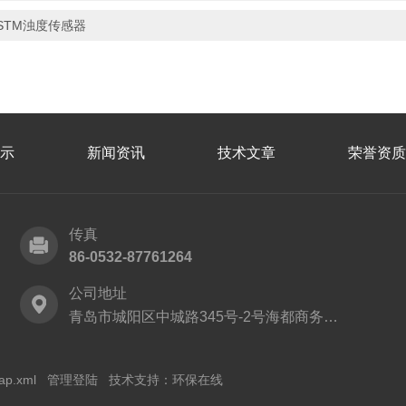
STM浊度传感器
示
新闻资讯
技术文章
荣誉资质
传真
86-0532-87761264
公司地址
青岛市城阳区中城路345号-2号海都商务中心9层
ap.xml
管理登陆
技术支持：
环保在线