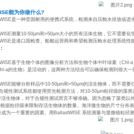
tWISE能为你做什么?
astWISE是一种坚固耐用的便携式系统，检测来自压舱水排放或进水口
lastWISE测量10-50µm和>50µm大小的所有活体生物，它
lastWISE是港口国检查、船舶运营商和希望检测压舱水处理系
：
lastWISE基于生物个体的图像分析方法和生物个体中叶绿素（C
hl-a的生物）是活动的，这两种方法结合可以确保检测到很大一部分
。
astWISE能够分析样品中10-50µm和>50µm的活生物体，而
合规性测试系统都使用荧光检测方法，对10-50µm粒径级的藻类
存活生物体，对于合规性测试而言不够准确。因为忽略了藻类以外
准根据粒径级来限制存活生物体的数量。海洋微生物的尺寸分布表明
成为一个重要的因素。用BallastWISE 系统测量与显微镜粒