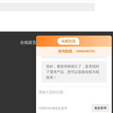
在线交流
在线留言
联系我们
您好！欢迎前来咨询，很高兴为您
咨询热线：18006489703
服务，请问您要咨询什么问题呢？
您好，看您停留很久了，是否找到
了需求产品，您可以直接在线与我
公
联系！
众
号
二
维
码
发起咨询
可按Enter键发起咨询