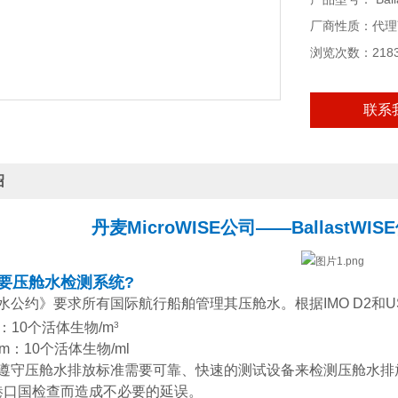
厂商性质：代理
浏览次数：218
联系
绍
丹麦MicroWISE公司——Ballast
要压舱水检测
系统?
水公约》要求所有国际航行船舶管理其压舱水。根据IMO D2和US C
m：10个活体生物/m
3
0µm：10个活体生物/ml
遵守压舱水排放标准需要可靠、快速的测试设备来检测压舱水排
港口国检查而造成不必要的延误。