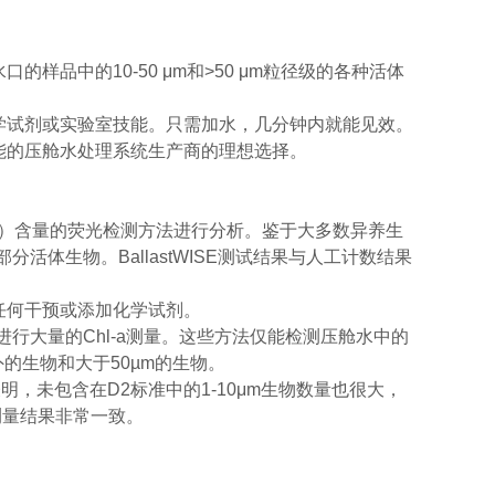
的样品中的10-50 μm和>50 μm粒径级的各种活体
不需要化学试剂或实验室技能。只需加水，几分钟内就能见效。
统性能的压舱水处理系统生产商的理想选择。
hl-a）含量的荧光检测方法进行分析。鉴于大多数异养生
活体生物。BallastWISE测试结果与人工计数结果
不需要任何干预或添加化学试剂。
进行大量的Chl-a测量。这些方法仅能检测压舱水中的
的生物和大于50µm的生物。
，未包含在D2标准中的1-10μm生物数量也很大，
径测量结果非常一致。