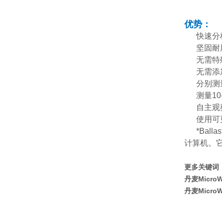
优势：
快速分
坚固耐
无需特
无需添
分别测
测量1
自主观
使用可
*Ba
计算机。
更多关键词
丹麦Micr
丹麦Micr