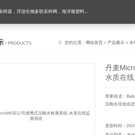
下颗粒物和浮游动物图像原位采集系统，多通道沉积物捕集器，高精度温盐深仪，水下原位营养盐分析仪，海洋二氧化碳分压监测仪，超短基线水下定位系统等
示
您的位置：
网站首页
>
产品展示
>
水
/ PRODUCTS
丹麦Mic
水质在线
简要描述：Bal
压舱水排放或进水
更新时间：2024-
产品型号： Balla