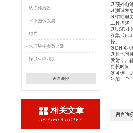
Ø 额外电
波浪传感器
Ø 测试发
Ø 辅助电
水下图像采集
工具描述
Ø USR
磁力
在集成LC
择。
水环境多参数监测
Ø DH-
Ø 其他
浮游生物相关
发射器。辅
更长时间
Ø 可选：
查看全部
添加一个T
相关文章
留言询
RELATED ARTICLES