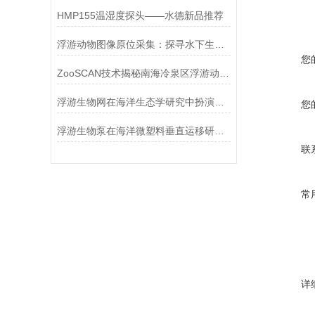
HMP155温湿度探头——水德新品推荐
浮游动物图像原位采集：探寻水下生态的“微观之眼”
您
ZooSCAN技术揭秘南海冷泉区浮游动物群落结构组成！
浮游生物网在海洋生态学研究中扮演着重要角色
您
浮游生物泵在海洋微塑料垂直运移研究中的应用
联
常
详