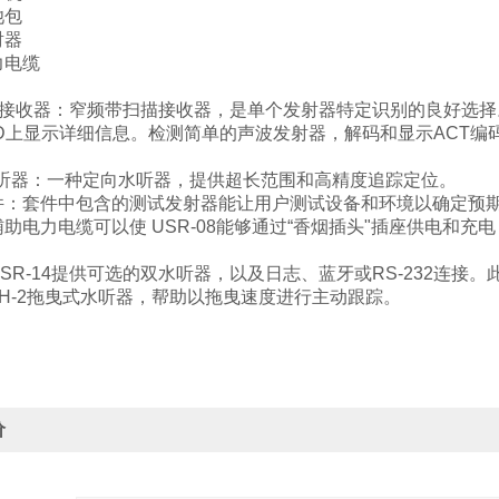
池包
射器
力电缆
：
-14接收器：窄频带扫描接收器，是单个发射器特定识别的良好
D上显示详细信息。检测简单的声波发射器，解码和显示ACT编
4水听器：一种定向水听器，提供超长范围和高精度追踪定位。
附件：套件中包含的测试发射器能让用户测试设备和环境以确定预
助电力电缆可以使 USR-08能够通过“香烟插头"插座供电和
。
USR-14提供可选的双水听器，以及日志、蓝牙或RS-232连
H-2拖曳式水听器，帮助以拖曳速度进行主动跟踪。
价