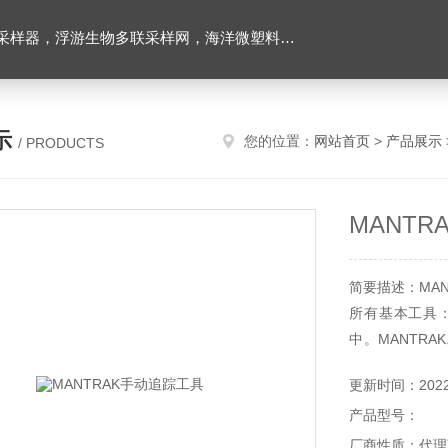
下颗粒物和浮游动物图像原位采集系统，多通道沉积物捕集器，高精度温盐深仪，水下原位营养盐分析仪，海洋二氧化碳分压监测仪，超短基线水下定位系统等
示
您的位置：
网站首页
>
产品展示
/ PRODUCTS
MANT
简要描述：MA
所有基本工具
中。MANTR
起。该套件已成
更新时间：2022-
产品型号：
厂商性质：代理