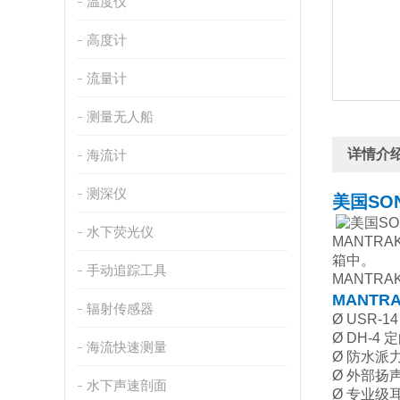
温度仪
高度计
流量计
测量无人船
详情介
海流计
测深仪
美国SO
水下荧光仪
MANT
箱中。
手动追踪工具
MANT
MANT
辐射传感器
Ø USR-1
Ø DH-4
海流快速测量
Ø 防水派
Ø 外部扬
水下声速剖面
Ø 专业级