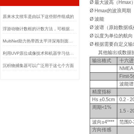
Ø 最大波高（Hmax
Ø Hmax的波浪周期
原来水文绞车是由以下这些部件组成的
Ø 波能
Ø 波谱（原始数据
浮游动物计数框的计数方法，可根据实际实验方法进行
Ø 以度为单位的航向
MultiNet助力热带西太平洋深海剖面研究
Ø 根据需要自定义输
其他输出或数据
利用UVP原位成像技术和机器学习估算全球浮游动物生物量分布
输出格式
十六进
沉积物捕集器可以广泛用于这七个方面
NMEA
Firs
波能谱
精度指标
Hs ±0.5cm
0.2 -
周期<1%
1.5 -
波向±4º***
范围0-
方向传感