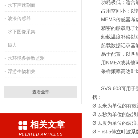
功耗极低；适合
水下声速剖面
占用空间小；以
波浪传感器
MEMS传感器考
精密的船载电子
水下图像采集
船载温度补偿以
磁力
船载数据记录器
易于配置，以匹
水环境多参数监测
用NMEA或其
浮游生物相关
采样频率高达8H
SVS-603可
查看全部
括：
Ø 以米为单位的有效
Ø 以秒为单位的波浪
相关文章
Ø 以度为单位的波浪
Ø First-5傅立叶波系
RELATED ARTICLES