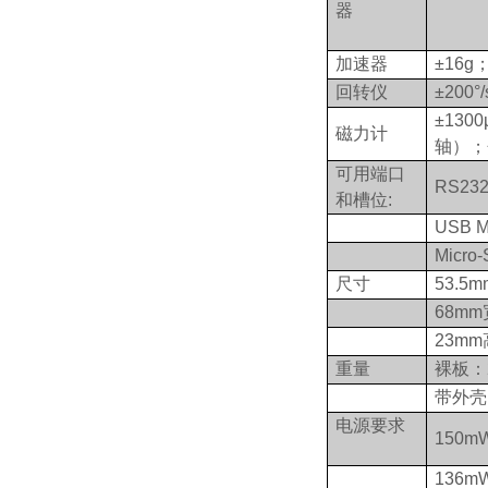
器
加速器
±16g
回转仪
±200°
±130
磁力计
轴）；分
可用端口
RS23
和槽位:
USB M
Micro
尺寸
53.5
68mm
23mm
重量
裸板：
带外壳
电源要求
150m
136m