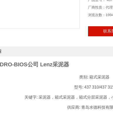
供应商: 青岛
产品简介:
厂商性质：代理
Lenz采泥器（
浏览次数：199
重复性操作，所
分别取出来进行
联系
绍
DRO-BIOS公司 Lenz采泥器
类别: 箱式采泥器
型号: 437 310/437 31
关键字: 采泥器，箱式采泥器，箱式分层采泥器，小
供应商: 青岛水德科技有