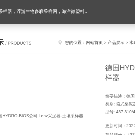
下颗粒物和浮游动物图像原位采集系统，多通道沉积物捕集器，高精度温盐深仪，水下原位营养盐分析仪，海洋二氧化碳分压监测仪，超短基线水下定位系统等
示
您的位置：
网站首页
>
产品展示
>
水
/ PRODUCTS
德国HYD
样器
简要描述：德国HY
类别: 箱式采泥
型号: 437 310/4
关键字: 采泥
更新时间：2022-
器
产品型号： 437 3