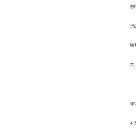
您
您
联
常
详
补