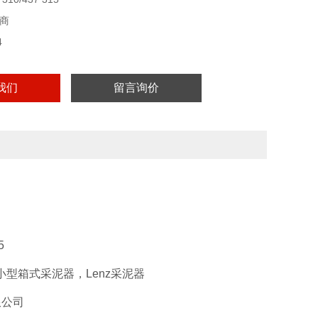
水德科技有限公司
商
箱式分层采泥器）是Ekman-Birge采泥器的改进型。为了实现
4
采样品可以被隔板分成5层20mm厚的样品。这些样品可以被
研究。测
我们
留言询价
5
型箱式采泥器，Lenz采泥器
限公司