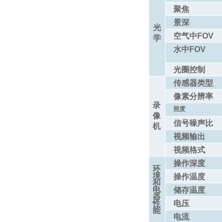
聚焦
景深
光
空气中FOV
学
水中FOV
光圈控制
传感器类型
像素分辨率
录
照度
像
信号噪声比
机
视频输出
视频格式
操作深度
环
境
操作温度
和
电
储存温度
器
性
电压
能
电流