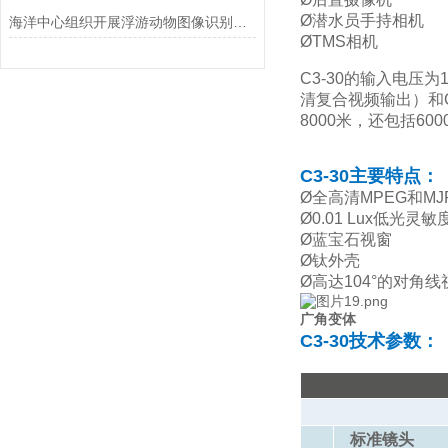
Ø潜水员手持相机
海洋中心组织开展浮游动物图像识别技术研讨
ØTMS相机
C3-30的输入电压为
清复合视频输出）和C
8000米，还包括6
C3-30主要特点：
Ø全高清MPEG和MJ
Ø0.01 Lux低光灵敏
Ø蓝宝石视窗
Ø钛外壳
Ø
高达104°的对角
广角变体
C3-30技术参数：
标准镜头