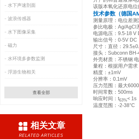
水下声速剖面
该版本氧化还原电位
技术参数
（德国A
波浪传感器
测量原理：电位差测
参比电极：Ag/AgC
水下图像采集
电源电压：9.5-18 V 
输出信号：0-5V D
磁力
尺寸：直径：29.5±0
接头：Subconn BH-
水环境多参数监测
外壳材质：不锈钢 
量程：根据用户需求：±
浮游生物相关
精度：±1mV
分辨率：0.1mV
压力范围：最大6000d
时间常数：500ms
查看全部
响应时间：t
< 1s
63%
温度范围：-2-38°C
相关文章
RELATED ARTICLES