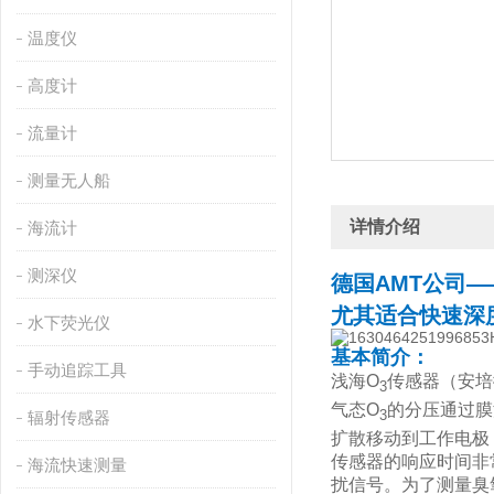
温度仪
高度计
流量计
测量无人船
详情介绍
海流计
测深仪
德国AMT
公司—
尤其适合快速深
水下荧光仪
基本简介：
手动追踪工具
浅海O
传感器（安培
3
气态O
的分压通过膜
3
辐射传感器
扩散移动到工作电极
传感器的响应时间非
海流快速测量
扰信号。为了测量臭