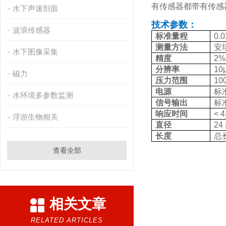
有传感器都带有传感
水下声速剖面
技术参数：
波浪传感器
标准量程
0.
测量方法
安
水下图像采集
精度
2
分辨率
10
磁力
压力范围
100
电源
标准
水环境多参数监测
信号输出
标准
响应时间
< 4
浮游生物相关
直径
24 
长度
总长
查看全部
相关文章
RELATED ARTICLES