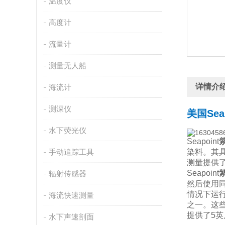
温度仪
高度计
流量计
测量无人船
详情介
海流计
测深仪
美国Seap
水下荧光仪
Seapoint
手动追踪工具
染料。其
测量提供
Seapoint
辐射传感器
然后使用同
情况下运
海流快速测量
之一。这
提供了5
水下声速剖面