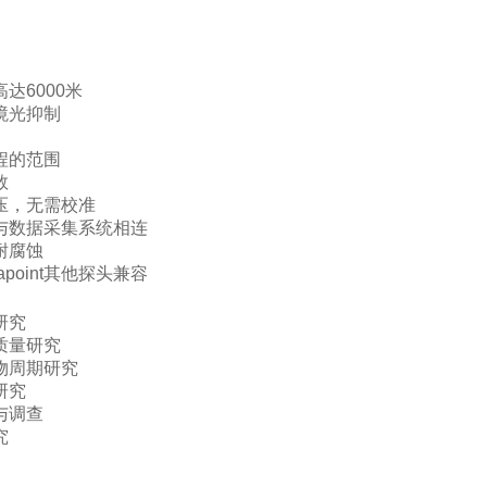
达6000米
境光抑制
程的范围
数
压，无需校准
与数据采集系统相连
耐腐蚀
point其他探头兼容
研究
质量研究
物周期研究
研究
与调查
究