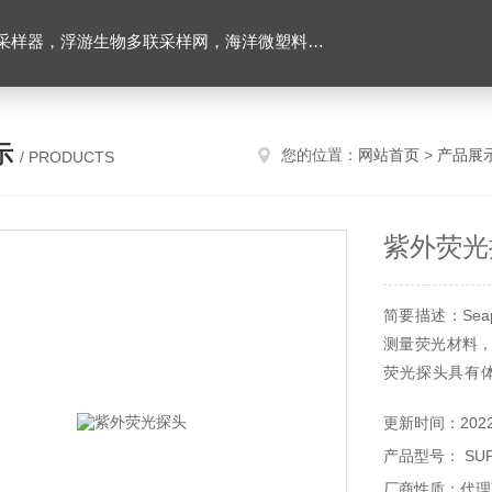
下颗粒物和浮游动物图像原位采集系统，多通道沉积物捕集器，高精度温盐深仪，水下原位营养盐分析仪，海洋二氧化碳分压监测仪，超短基线水下定位系统等
示
您的位置：
网站首页
>
产品展
/ PRODUCTS
紫外荧光
简要描述：Se
测量荧光材料，
荧光探头具有
6000米、开
更新时间：2022-
灵活性。Sea
产品型号： SU
发。
厂商性质：代理