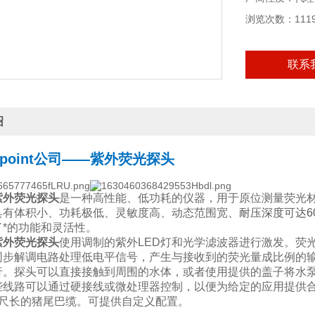
浏览次数：111
联系
绍
oint
公司—
—
紫外荧光探头
紫外荧光探头
是一种高性能、低功耗的仪器，用于原位测量荧光材料
具有体积小、功耗极低、灵敏度高、动态范围宽
、耐压深度可达60
了*的功能和灵活性。
紫外荧光探头
使用调制的紫外LED灯和光学滤波器进行激发。荧
步解调电路处理低电平信号，产生与接收到的荧光量成比例的输出电
行。探头可以直接接触到周围的水体，或者使用提供的盖子将水
些线路可以通过硬接线或微处理器控制，以便为给定的应用提供
英尺长的猪尾巴缆。可提供自定义配置。