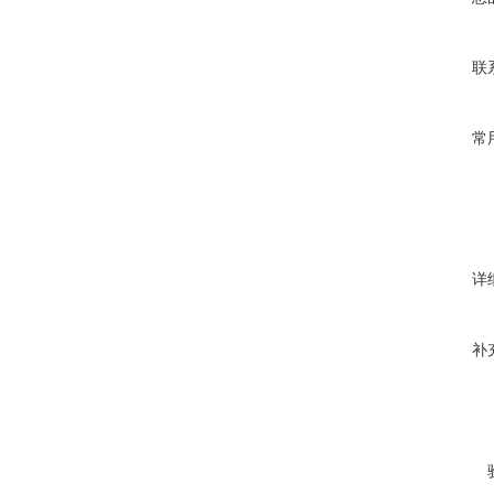
联
常
详
补