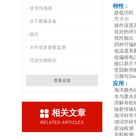
特性：
波浪传感器
超低功耗
尺寸小
水下图像采集
操作深度高
良好的环
磁力
线性输出
四种可编
水环境多参数监测
低温度系
低偏移电
浮游生物相关
接口易于
坚固耐用
引脚与Sea
查看全部
应用：
海洋颜色
水与废水
溶解有机
辐射传输
相关文章
海洋科学
湖沼学研
RELATED ARTICLES
原油检测
染料检测