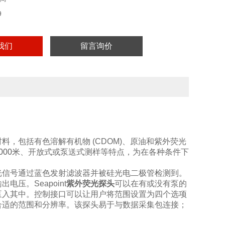
9
我们
留言询价
，包括有色溶解有机物 (CDOM)、原油和紫外荧光
00米
、开放式或泵送式测样等特点，为在各种条件下
光信号通过蓝色发射滤波器并被硅光电二极管检测到。
压。Seapoint
紫外荧光探头
可以在有或没有泵的
泵入其中。控制接口可以让用户将范围设置为四个选项
合适的范围和分辨率。该探头易于与数据采集包连接；