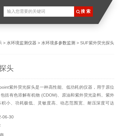
示
>
水环境监测仪器
>
水环境多参数监测
> SUF紫外荧光探头
探头
apoint紫外荧光探头是一种高性能、低功耗的仪器，用于原位
包括有色溶解有机物 (CDOM)、原油和紫外荧光染料。紫外
体积小、功耗极低、灵敏度高、动态范围宽、耐压深度可达
放式或泵送式测样等特点，为在各种条件下测量提供了*的功能和
06-30
point紫外荧光探头使用调制的紫外LED灯和光学滤波器进行激
F
商