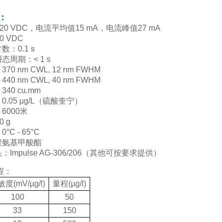
：
-20 VDC，电流平均值15 mA，电流峰值27 mA
0 VDC
：0.1 s
态周期：< 1 s
0 nm CWL, 12 nm FWHM
0 nm CWL, 40 nm FWHM
40 cu.mm
.05 µg/L（硫酸奎宁）
6000米
 g
C - 65°C
聚氨基甲酸酯
Impulse AG-306/206（其他可按要求提供）
程：
敏度
(m
V/µg/l)
量程(µg/l)
100
50
33
150