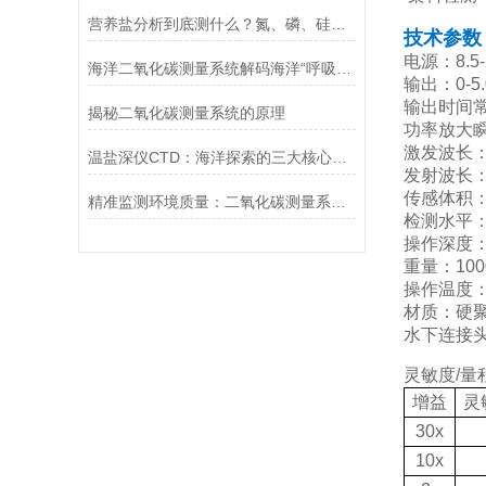
营养盐分析到底测什么？氮、磷、硅一次讲清，水质监测入门必看！
技术参数
电源：8.5
海洋二氧化碳测量系统解码海洋“呼吸”的科技之眼
输出：0-5.
输出时间常数
揭秘二氧化碳测量系统的原理
功率放大瞬
激发波长：37
温盐深仪CTD：海洋探索的三大核心要点
发射波长：44
传感体积：3
精准监测环境质量：二氧化碳测量系统的应用与优势
检测水平：0
操作深度：
重量：1000
操作温度：0°
材质：硬
水下连接头：
灵敏度/量
增益
灵
30x
10x