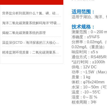
适用范围：
营养盐分析到底测什么？氮、磷、硅一次讲清，水质监测入门必看！
适用于湖泊、海洋、
海洋二氧化碳测量系统解码海洋“呼吸”的科技之眼
技术规格：
测量范围：0～200 
揭秘二氧化碳测量系统的原理
准确度：±5%FS
分辨率：0.02mg/
温盐深仪CTD：海洋探索的三大核心要点
0.02mg/L（重质油）
响应时间：≤5 s
精准监测环境质量：二氧化碳测量系统的应用与优势
通信方式：RS485/
*运行时间：≥1000h
供电：12V DC
功率：~1.5W（Max
质量：1 kg
体积：φ76x240mm
水深：10～50m（
温度：-10～55℃
湿度：0～百 %
校准周期：3年