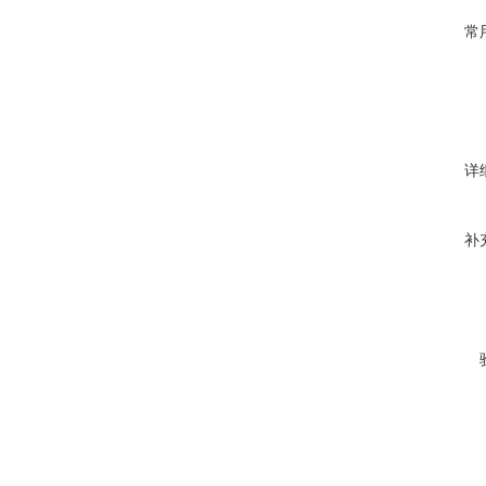
常
详
补