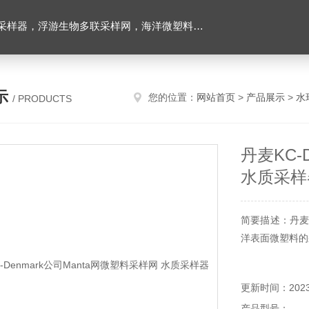
下颗粒物和浮游动物图像原位采集系统，多通道沉积物捕集器，高精度温盐深仪，水下原位营养盐分析仪，海洋二氧化碳分压监测仪，超短基线水下定位系统等
示
您的位置：
网站首页
>
产品展示
>
水
/ PRODUCTS
丹麦KC-
水质采样
简要描述：丹麦K
洋表面微塑料的
更新时间：2023-
产品型号：