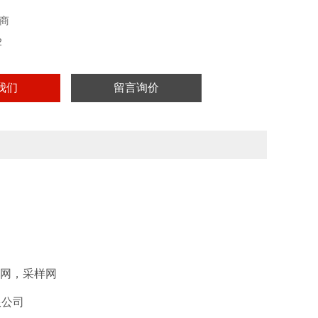
商
2
我们
留言询价
样网，采样网
限公司