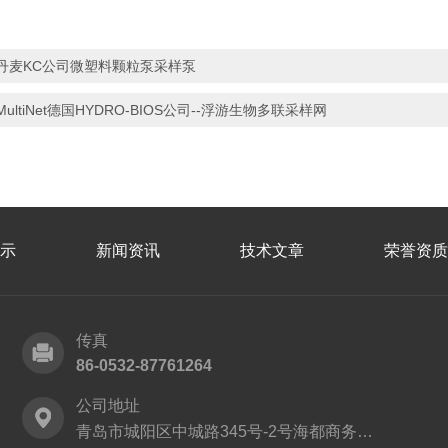
丹麦KC公司微塑料颗粒泵采样泵
MultiNet德国HYDRO-BIOS公司--浮游生物多联采样网
示
新闻资讯
技术文章
荣誉资质
传真
86-0532-87761264
公司地址
青岛市城阳区中城路345号-2号海都商务中心9层