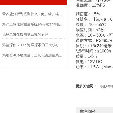
准确度：±2%FS
营养盐分析到底测什么？氮、磷、硅一次讲清，水质监测入门必看！
精密度：±5%
分辨率：叶绿素a：0.0
海洋二氧化碳测量系统解码海洋“呼吸”的科技之眼
温度：-10～55℃
响应时间：≤2秒
揭秘二氧化碳测量系统的原理
水深：10～50米（
通信方式：RS485/R
温盐深仪CTD：海洋探索的三大核心要点
体积：φ76x240毫米
*运行时间：≥1000h
精准监测环境质量：二氧化碳测量系统的应用与优势
质量：1公斤
供电：12V DC
功率：~1.5W（Max
更多关键词：
叶绿素a与
留言询价