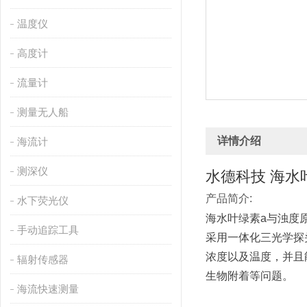
温度仪
高度计
流量计
测量无人船
详情介绍
海流计
测深仪
水德科技 海水
产品简介:
水下荧光仪
海水叶绿素a与浊度
手动追踪工具
采用一体化三光学探
浓度以及温度，并且
辐射传感器
生物附着等问题。
海流快速测量