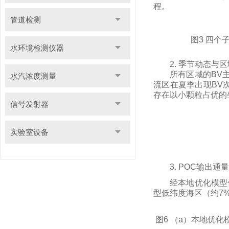
程。
管道检测
图
3
四个
水环境检测仪器
2.
季节动态与区
所有区域的
BV
水汽浓度测量
流区在夏季出现
BV
存在以小颗粒占优的
信号发射器
实验室设备
3.
POC
输出通量
经本地优化模型
型低纬度海区（约
7
图
6
（
a
）本地优化