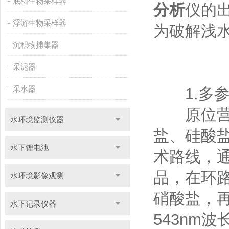
底栖生物采样器
分析
仪的
浮游生物采样器
为破解浅水
沉积物捕集器
采泥器
采水器
1.多参
原位营养
水环境监测仪器
盐、硅酸
水下锂电池
术路线，
品，在环
水环境影像观测
硝酸盐，
水下记录仪器
543nm