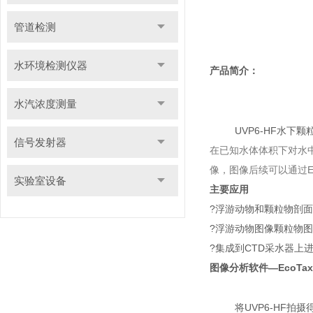
管道检测
水环境检测仪器
产品简介：
水汽浓度测量
UVP6-HF水下
信号发射器
在已知水体体积下对水中
像，图像后续可以通过E
实验室设备
主要应用
?浮游动物和颗粒物剖
?浮游动物图像颗粒物
?集成到CTD采水器上
图像分析软件—EcoTax
将UVP6-HF