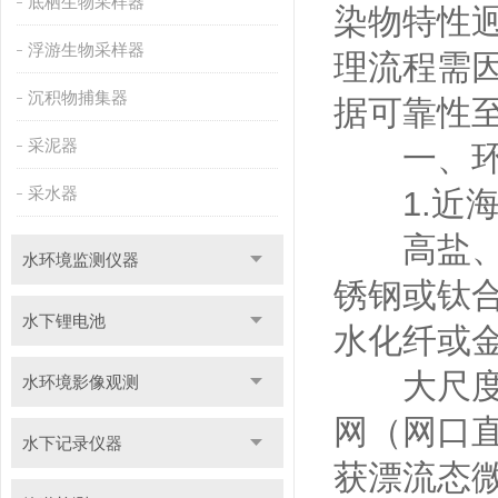
底栖生物采样器
染物特性
浮游生物采样器
理流程需
沉积物捕集器
据可靠性
采泥器
一、环境
采水器
1.近海
高盐、强
水环境监测仪器
锈钢或钛
水下锂电池
水化纤或
大尺度采
水环境影像观测
网（网口
水下记录仪器
获漂流态